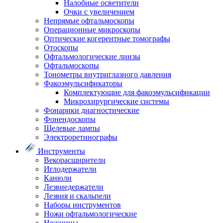
Налобные осветители
Очки с увеличением
Непрямые офтальмоскопы
Операционные микроскопы
Оптические когерентные томографы
Отоскопы
Офтальмологические линзы
Офтальмоскопы
Тонометры внутриглазного давления
Факоэмульсификаторы
Комплектующие для факоэмульсификации
Микрохирургические системы
Фонарики диагностические
Фонендоскопы
Щелевые лампы
Электроретинографы
Инструменты
Векорасширители
Иглодержатели
Канюли
Лезвиедержатели
Лезвия и скальпели
Наборы инструментов
Ножи офтальмологические
Ножницы