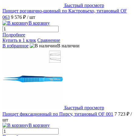
Быстрый просмотр
Пинцет роговично-шовный по Кастровьехо, титановый OF
063
9 576 ₽
/ шт
В корзину
Подробнее
Купить в 1 клик
Сравнение
В избранное
В наличии
Быстрый просмотр
Пинцет фиксационный по Пирсу, титановый OF 001
7 723 ₽
/
шт
В корзину