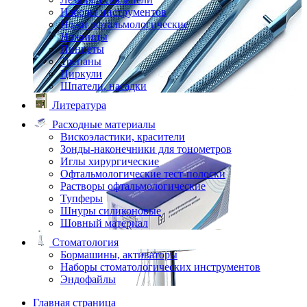
Наборы инструментов
Ножи офтальмологические
Ножницы
Пинцеты
Трепаны
Циркули
Шпатели, насадки
Литература
Расходные материалы
Вискоэластики, красители
Зонды-наконечники для тонометров
Иглы хирургические
Офтальмологические тест-полоски
Растворы офтальмологические
Тупферы
Шнуры силиконовые
Шовный материал
Стоматология
Бормашины, активаторы
Наборы стоматологических инструментов
Эндофайлы
Главная страница