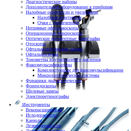
Диагностические наборы
Дополнительное оборудование к приборам
Налобные осветители и увеличение
Налобные осветители
Очки с увеличением
Непрямые офтальмоскопы
Операционные микроскопы
Оптические когерентные томографы
Отоскопы
Офтальмологические линзы
Офтальмоскопы
Тонометры внутриглазного давления
Факоэмульсификаторы
Комплектующие для факоэмульсификации
Микрохирургические системы
Фонарики диагностические
Фонендоскопы
Щелевые лампы
Электроретинографы
Инструменты
Векорасширители
Иглодержатели
Канюли
Лезвиедержатели
Лезвия и скальпели