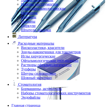
Наборы инструментов
Ножи офтальмологические
Ножницы
Пинцеты
Трепаны
Циркули
Шпатели, насадки
Литература
Расходные материалы
Вискоэластики, красители
Зонды-наконечники для тонометров
Иглы хирургические
Офтальмологические тест-полоски
Растворы офтальмологические
Тупферы
Шнуры силиконовые
Шовный материал
Стоматология
Бормашины, активаторы
Наборы стоматологических инструментов
Эндофайлы
Главная страница