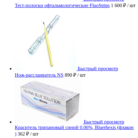
Тест-полоски офтальмологические FluoStrips
1 600 ₽
/ шт
Быстрый просмотр
Нож-расслаиватель NS
890 ₽
/ шт
Быстрый просмотр
Краситель трипановый синий 0.06%, Bluerhexis (флакон
)
362 ₽
/ шт