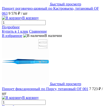
Быстрый просмотр
Пинцет роговично-шовный по Кастровьехо, титановый OF
063
9 576 ₽
/ шт
В корзину
Подробнее
Купить в 1 клик
Сравнение
В избранное
В наличии
Быстрый просмотр
Пинцет фиксационный по Пирсу, титановый OF 001
7 723 ₽
/
шт
В корзину