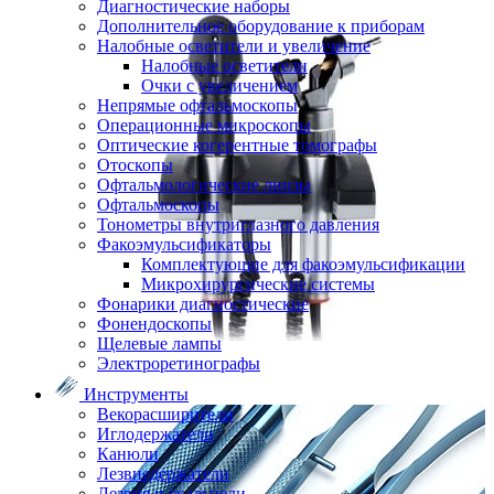
Диагностические наборы
Дополнительное оборудование к приборам
Налобные осветители и увеличение
Налобные осветители
Очки с увеличением
Непрямые офтальмоскопы
Операционные микроскопы
Оптические когерентные томографы
Отоскопы
Офтальмологические линзы
Офтальмоскопы
Тонометры внутриглазного давления
Факоэмульсификаторы
Комплектующие для факоэмульсификации
Микрохирургические системы
Фонарики диагностические
Фонендоскопы
Щелевые лампы
Электроретинографы
Инструменты
Векорасширители
Иглодержатели
Канюли
Лезвиедержатели
Лезвия и скальпели