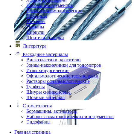
Наборы инструментов
Ножи офтальмологические
Ножницы
Пинцеты
Трепаны
Циркули
Шпатели, насадки
Литература
Расходные материалы
Вискоэластики, красители
Зонды-наконечники для тонометров
Иглы хирургические
Офтальмологические тест-полоски
Растворы офтальмологические
Тупферы
Шнуры силиконовые
Шовный материал
Стоматология
Бормашины, активаторы
Наборы стоматологических инструментов
Эндофайлы
Главная страница