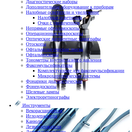
Диагностические наборы
Дополнительное оборудование к приборам
Налобные осветители и увеличение
Налобные осветители
Очки с увеличением
Непрямые офтальмоскопы
Операционные микроскопы
Оптические когерентные томографы
Отоскопы
Офтальмологические линзы
Офтальмоскопы
Тонометры внутриглазного давления
Факоэмульсификаторы
Комплектующие для факоэмульсификации
Микрохирургические системы
Фонарики диагностические
Фонендоскопы
Щелевые лампы
Электроретинографы
Инструменты
Векорасширители
Иглодержатели
Канюли
Лезвиедержатели
Лезвия и скальпели