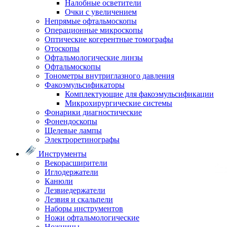
Налобные осветители
Очки с увеличением
Непрямые офтальмоскопы
Операционные микроскопы
Оптические когерентные томографы
Отоскопы
Офтальмологические линзы
Офтальмоскопы
Тонометры внутриглазного давления
Факоэмульсификаторы
Комплектующие для факоэмульсификации
Микрохирургические системы
Фонарики диагностические
Фонендоскопы
Щелевые лампы
Электроретинографы
Инструменты
Векорасширители
Иглодержатели
Канюли
Лезвиедержатели
Лезвия и скальпели
Наборы инструментов
Ножи офтальмологические
Ножницы