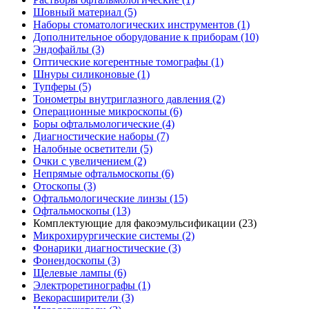
Шовный материал (5)
Наборы стоматологических инструментов (1)
Дополнительное оборудование к приборам (10)
Эндофайлы (3)
Оптические когерентные томографы (1)
Шнуры силиконовые (1)
Тупферы (5)
Тонометры внутриглазного давления (2)
Операционные микроскопы (6)
Боры офтальмологические (4)
Диагностические наборы (7)
Налобные осветители (5)
Очки с увеличением (2)
Непрямые офтальмоскопы (6)
Отоскопы (3)
Офтальмологические линзы (15)
Офтальмоскопы (13)
Комплектующие для факоэмульсификации (23)
Микрохирургические системы (2)
Фонарики диагностические (3)
Фонендоскопы (3)
Щелевые лампы (6)
Электроретинографы (1)
Векорасширители (3)