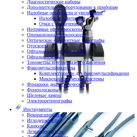
Диагностические наборы
Дополнительное оборудование к приборам
Налобные осветители и увеличение
Налобные осветители
Очки с увеличением
Непрямые офтальмоскопы
Операционные микроскопы
Оптические когерентные томографы
Отоскопы
Офтальмологические линзы
Офтальмоскопы
Тонометры внутриглазного давления
Факоэмульсификаторы
Комплектующие для факоэмульсификации
Микрохирургические системы
Фонарики диагностические
Фонендоскопы
Щелевые лампы
Электроретинографы
Инструменты
Векорасширители
Иглодержатели
Канюли
Лезвиедержатели
Лезвия и скальпели