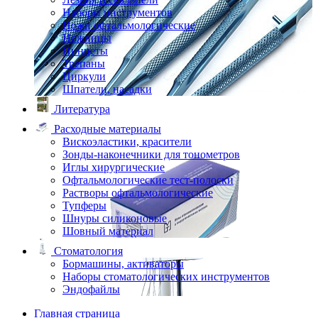
Наборы инструментов
Ножи офтальмологические
Ножницы
Пинцеты
Трепаны
Циркули
Шпатели, насадки
Литература
Расходные материалы
Вискоэластики, красители
Зонды-наконечники для тонометров
Иглы хирургические
Офтальмологические тест-полоски
Растворы офтальмологические
Тупферы
Шнуры силиконовые
Шовный материал
Стоматология
Бормашины, активаторы
Наборы стоматологических инструментов
Эндофайлы
Главная страница