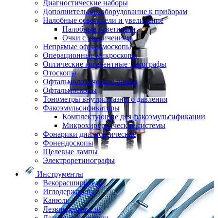
Диагностические наборы
Дополнительное оборудование к приборам
Налобные осветители и увеличение
Налобные осветители
Очки с увеличением
Непрямые офтальмоскопы
Операционные микроскопы
Оптические когерентные томографы
Отоскопы
Офтальмологические линзы
Офтальмоскопы
Тонометры внутриглазного давления
Факоэмульсификаторы
Комплектующие для факоэмульсификации
Микрохирургические системы
Фонарики диагностические
Фонендоскопы
Щелевые лампы
Электроретинографы
Инструменты
Векорасширители
Иглодержатели
Канюли
Лезвиедержатели
Лезвия и скальпели