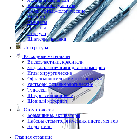
Наборы инструментов
Ножи офтальмологические
Ножницы
Пинцеты
Трепаны
Циркули
Шпатели, насадки
Литература
Расходные материалы
Вискоэластики, красители
Зонды-наконечники для тонометров
Иглы хирургические
Офтальмологические тест-полоски
Растворы офтальмологические
Тупферы
Шнуры силиконовые
Шовный материал
Стоматология
Бормашины, активаторы
Наборы стоматологических инструментов
Эндофайлы
Главная страница