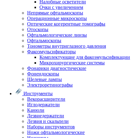
Налобные осветители
Очки с увеличением
Непрямые офтальмоскопы
Операционные микроскопы
Оптические когерентные томографы
Отоскопы
Офтальмологические линзы
Офтальмоскопы
Тонометры внутриглазного давления
Факоэмульсификаторы
Комплектующие для факоэмульсификации
Микрохирургические системы
Фонарики диагностические
Фонендоскопы
Щелевые лампы
Электроретинографы
Инструменты
Векорасширители
Иглодержатели
Канюли
Лезвиедержатели
Лезвия и скальпели
Наборы инструментов
Ножи офтальмологические
Ножницы